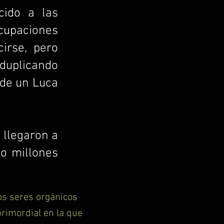
cido a las
ocupaciones
irse, pero
duplicando
 de un Luca
 llegaron a
do millones
os seres orgánicos
rimordial en la que