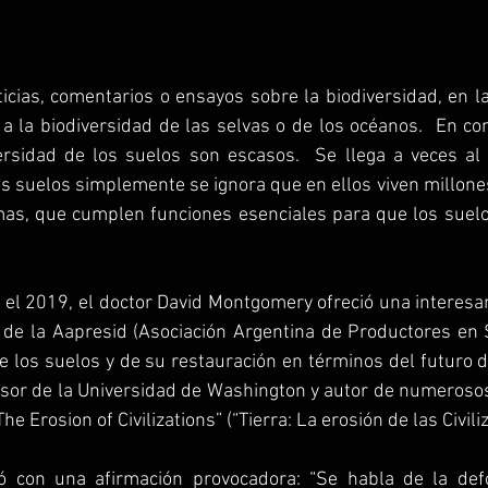
cias, comentarios o ensayos sobre la biodiversidad, en l
 a la biodiversidad de las selvas o de los océanos.  En con
versidad de los suelos son escasos.  Se llega a veces al
s suelos simplemente se ignora que en ellos viven millones
as, que cumplen funciones esenciales para que los suel
 el 2019, el doctor David Montgomery ofreció una interesa
 de la Aapresid (Asociación Argentina de Productores en 
e los suelos y de su restauración en términos del futuro 
esor de la Universidad de Washington y autor de numerosos 
he Erosion of Civilizations” (“Tierra: La erosión de las Civili
con una afirmación provocadora: “Se habla de la defo