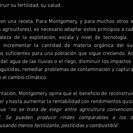
uir su fertilidad, su salud. 
son una receta. Para Montgomery, y para muchos otros esp
gricultores), es necesario adaptar estos principios a cada
aleza de la explotación, escala y nivel de tecnología.  A
rá incrementar la cantidad de materia orgánica del sue
s suficientes para una población que sigue creciendo. Ad
del agua de las lluvias o el riego, disminuir los impactos 
aguicidas, remediar problemas de contaminación y captura
 el cambio climático.
tación, Montgomery opina que el beneficio de reconstruir
r y hasta aumentar la rentabilidad con rendimientos quiz
que “
no se trata de elegir entre agricultura convenciona
al. Se pueden producir rindes comparables a los d
usando menos fertilizante, pesticidas y combustible
”. 