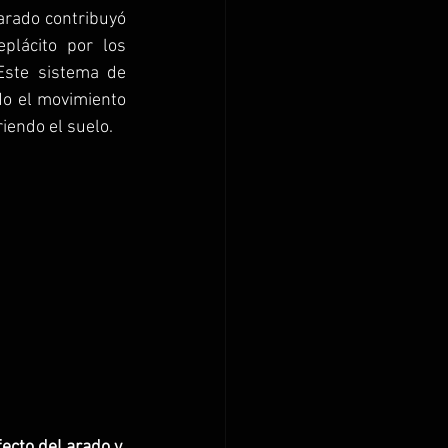
arado contribuyó 
lácito por los 
Este sistema de 
do el movimiento 
riendo el suelo.
ecto del arado y 