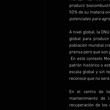
producir biocombusti
50% de su materia org
potenciales para agri
A nivel global, la ON
global para produci
población mundial cre
prensa pero que son 
 En este contexto Montgomery pregunta: “¿Es posible restaurar el suelo? ¿Podemos revertir el 
patrón histórico o es
escala global y sin te
reconoce que no será f
En el centro de to
mantenimiento de l
recuperación de los 