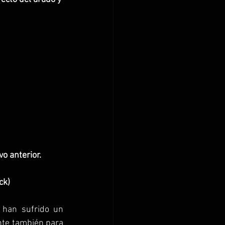
o anterior. 
ck)
 han sufrido un 
te también para 