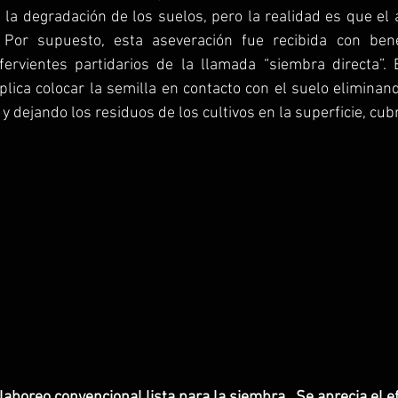
 la degradación de los suelos, pero la realidad es que el 
Por supuesto, esta aseveración fue recibida con benep
 fervientes partidarios de la llamada “siembra directa”. 
plica colocar la semilla en contacto con el suelo eliminan
, y dejando los residuos de los cultivos en la superficie, cub
aboreo convencional lista para la siembra.  Se aprecia el ef