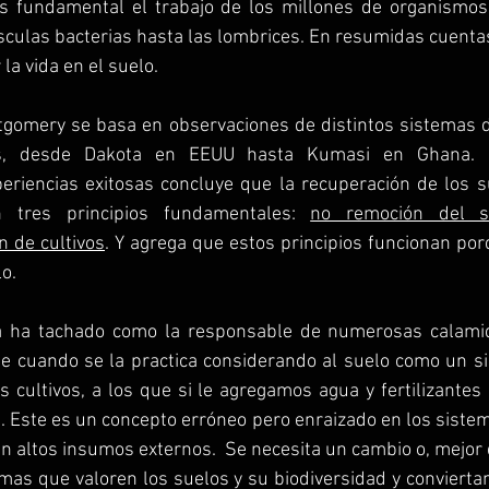
 es fundamental el trabajo de los millones de organismos
sculas bacterias hasta las lombrices. En resumidas cuentas
a vida en el suelo. 
gomery se basa en observaciones de distintos sistemas d
jes, desde Dakota en EEUU hasta Kumasi en Ghana. 
eriencias exitosas concluye que la recuperación de los su
tres principios fundamentales: 
no remoción del su
n de cultivos
. Y agrega que estos principios funcionan por
o.
 la ha tachado como la responsable de numerosas calami
e cuando se la practica considerando al suelo como un si
s cultivos, a los que si le agregamos agua y fertilizantes
Este es un concepto erróneo pero enraizado en los sistem
 altos insumos externos.  Se necesita un cambio o, mejor di
emas que valoren los suelos y su biodiversidad y conviertan 