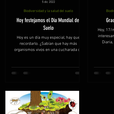
5 dic 2022
Biodiversidad y la salud del suelo
Biodi
Hoy festejamos el Dia Mundial del
Grac
Suelo
Hoy, 17/
interesan
Hoy es un día muy especial, hay que
Diaria,
recordarlo. ¿Sabían que hay más
div
organismos vivos en una cucharada de
suelo que personas en el...