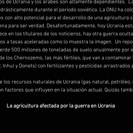
s de Ucrania y los árabes son altamente dependientes.  La
ó drásticamente durante el periodo soviético. La ONU ha col
s con alto potencial para el desarrollo de una agricultura s
na para ser verdad. Desafortunadamente, hoy Ucrania está
e en los titulares de los noticieros, hay otra guerra oculta,
s a tasas aceleradas como lo muestra la imagen.  Un repor
erde 500 millones de toneladas de suelo anualmente por e
de los Chernozems, las más fértiles, que van a contaminar l
r, Inhul y Donets) con fertilizantes y pesticidas arrastrados 
e los recursos naturales de Ucrania (gas natural, petróleo, 
 factores que influyen en la situación actual. Quizás tambi
La agricultura afectada por la guerra en Ucrania