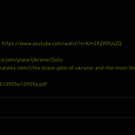
https://www.youtube.com/watch?v=Km3XZKRUxZQ
ca.com/place/Ukraine/Soils
talks.com/l/the-black-gold-of-ukraine-and-the-most-fert
3/i3905e/i3905e.pdf