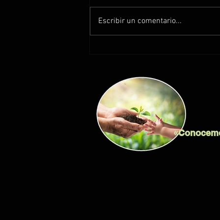
Escribir un comentario...
Poniéndole números (y costos en $$$) a
las pérdidas de suelo
«Conocemos