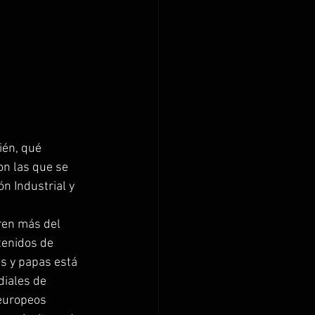
ién, qué 
n las que se 
n Industrial y 
ren más del 
tenidos de 
es y papas está 
iales de 
europeos 