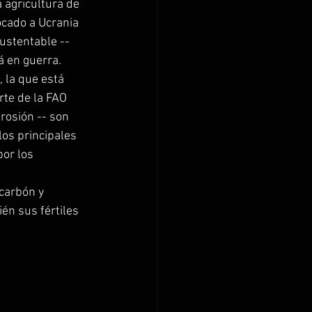
 agricultura de 
ocado a Ucrania 
ustentable -- 
 en guerra.  
 la que está 
te de la FAO 
rosión -- son 
os principales 
por los 
carbón y 
én sus fértiles 