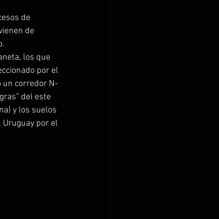
cesos de 
vienen de 
o.
neta, los que 
ccionado por el 
 un corredor N-
gras” del este 
a) y los suelos 
 Uruguay por el 